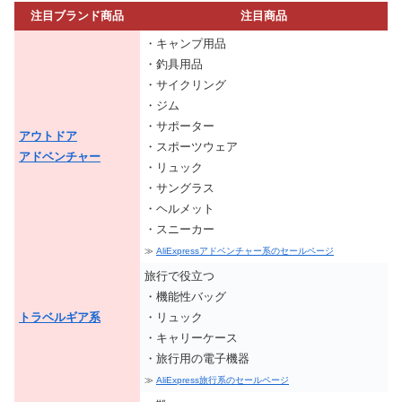
注目ブランド商品
注目商品
・キャンプ用品
・釣具用品
・サイクリング
・ジム
・サポーター
アウトドア
・スポーツウェア
アドベンチャー
・リュック
・サングラス
・ヘルメット
・スニーカー
≫
AliExpressアドベンチャー系のセールページ
旅行で役立つ
・機能性バッグ
トラベルギア系
・リュック
・キャリーケース
・旅行用の電子機器
≫
AliExpress旅行系のセールページ