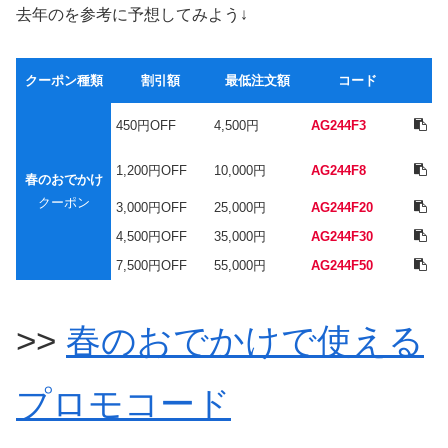
去年のを参考に予想してみよう↓
クーポン種類
割引額
最低注文額
コード
450
円OFF
4,500円
AG244F3
1,200
円OFF
10,000円
AG244F8
春のおでかけ
クーポン
3,000
円OFF
25,000円
AG244F20
4,500
円OFF
35,000円
AG244F30
7,500
円OFF
55,000円
AG244F50
>>
春のおでかけで使える
プロモコード