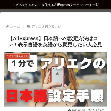
コピペでかんたん！今使えるAliExpressクーポンコード一覧
ホーム
アリエク初心者ナビ
【AliExpress】日本語への設定方法はコ
レ！表示言語を英語から変更したい人必見
アリエク初心者ナビ
2022.04.07
2025.09.02