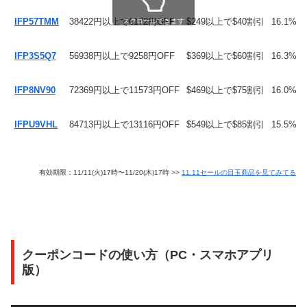
IFP57TMM
38422円以上で6172円OFF
$249以上で$40割引
16.1%
スクロールできます
IFP3S5Q7
56938円以上で9258円OFF
$369以上で$60割引
16.3%
IFP8NV90
72369円以上で11573円OFF
$469以上で$75割引
16.0%
IFPU9VHL
84713円以上で13116円OFF
$549以上で$85割引
15.5%
有効期限：
11/11(火)17時〜11/20(木)17時
>>
11.11セールの目玉商品を見てみてる
クーポンコードの使い方（PC・スマホアプリ
版）