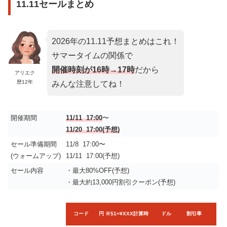
11.11セールまとめ
2026年の11.11予想まとめはこれ！
サマータイムの関係で
開催時刻が16時→17時
だから
アリエク
歴12年
みんな注意してね！
開催期間
11/11 17:00
〜
11/20 17:00(予想)
セール準備期間
11/8 17:00〜
(ウォームアップ)
11/11 17:00(予想)
セール内容
・最大80%OFF(予想)
・最大約13,000円割引クーポン(予想)
コード
円
※$1=¥XXX計算時
ドル
割引率