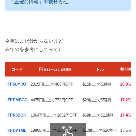
「正確な情報」を載せるね。
今年はまだ分からないけど
去年のを参考にしてみて↓
コード
円
ドル
割引率
※$1=¥154.3計算時
IFP6UYRU
2315円以上で463円OFF
$15以上で$3割引
20.0%
IFPEMBGG
4475円以上で772円OFF
$29以上で$5割引
17.2%
IFPR3DOK
10647円以上で1852円OFF
$69以上で$12割引
17.4%
IFPDVTML
19905円以上で3086円OFF
$129以上で$20割引
15.5%