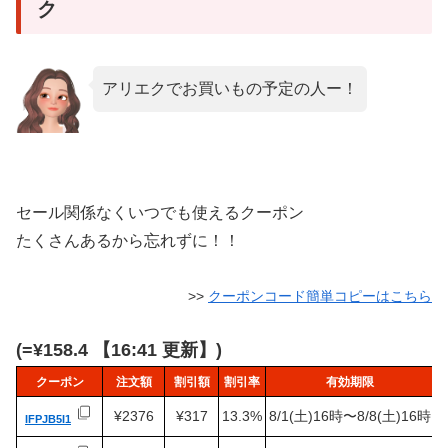
ク
アリエクでお買いもの予定の人ー！
セール関係なくいつでも使えるクーポン
たくさんあるから忘れずに！！
>>
クーポンコード簡単コピーはこちら
(=¥158.4 【16:41 更新】)
クーポン
注文額
割引額
割引率
有効期限
¥2376
¥317
13.3%
8/1(土)16時〜8/8(土)16時
IFPJB5I1