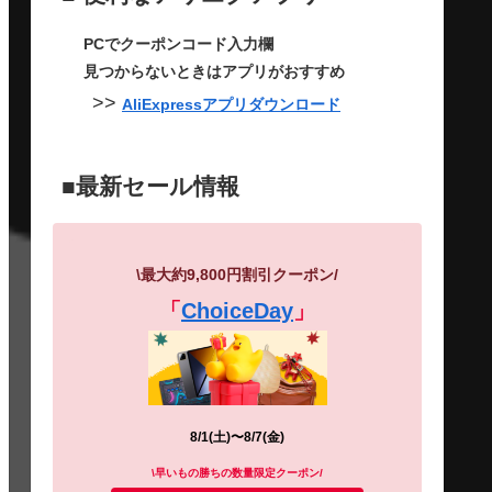
PCでクーポンコード入力欄
見つからないときはアプリがおすすめ
>>
AliExpressアプリダウンロード
■最新セール情報
\最大約9,800円割引
クーポン
/
「
ChoiceDay
」
8/1(土)〜8/7(金)
\早いもの勝ちの数量限定クーポン/