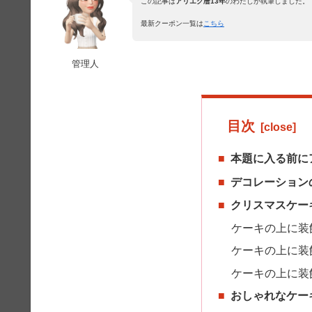
この記事は
アリエク暦13年
のわたしが執筆しました。
最新クーポン一覧は
こちら
管理人
目次
本題に入る前に
デコレーション
クリスマスケー
ケーキの上に装
ケーキの上に装
ケーキの上に装
おしゃれなケー