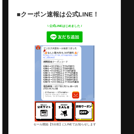
■クーポン速報は公式LINE！
\ 公式LINEはじめました /
セール開始【5分前】にLINEでお知らせします