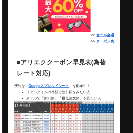
>>
セール会場
>>
クーポン表
■アリエククーポン早見表(為替
レート対応)
便利な「
Googleスプレッドシート
」を配布中！
リアルタイムの為替で割引額をみたい人
米ドルで「割引額」「最低注文額」を見たい人