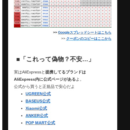
>>
Googleスプレッドシートはこちら
>>
クーポンのコピーはここから
■「これって偽物？不安…」
実はAliExpressと
提携してるブランドは
AliExpress内に公式ページがある
よ。
公式から買うと正規品で安心だよ
UGREEN公式
BASEUS公式
Xiaomi公式
ANKER公式
POP MART公式