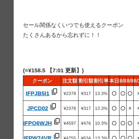
セール関係なくいつでも使えるクーポン
たくさんあるから忘れずに！！
(=¥158.5 【7:01 更新】)
クーポン
注文額
割引額
割引率
本日
8/8
8/9
8/
IFPJB5I1
¥2378
¥317
13.3%
⭕️
⭕️
⭕️
JPCD02
¥2378
¥317
13.3%
⭕️
⭕️
✕
IFPO6WJH
¥4597
¥476
10.3%
⭕️
⭕️
⭕️
IFPW74VR
¥4755
¥634
13.3%
⭕️
⭕️
⭕️