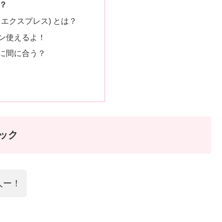
は？
 (アリエクスプレス) とは？
ン使えるよ！
に間に合う？
ック
人ー！