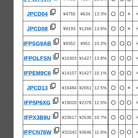
JPCD04
¥4755
¥634
13.3%
⭕️
⭕️
✕
JPCD08
¥9193
¥1268
13.8%
⭕️
⭕️
✕
IFPSG9AB
¥9352
¥951
10.2%
⭕️
⭕️
⭕️
IFPOLFSN
¥10303
¥1427
13.8%
⭕️
⭕️
⭕️
IFPEM9C6
¥14107
¥1427
10.1%
⭕️
⭕️
⭕️
JPCD13
¥16484
¥2061
12.5%
⭕️
⭕️
✕
IFP5P6XG
¥19020
¥2378
12.5%
⭕️
⭕️
⭕️
IFPX3B9U
¥23617
¥2536
10.7%
⭕️
⭕️
⭕️
IFPCN76W
¥31542
¥3646
11.6%
⭕️
⭕️
⭕️