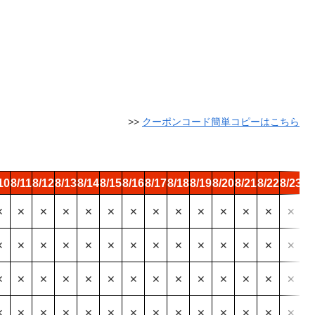
>>
クーポンコード簡単コピーはこちら
10
8/11
8/12
8/13
8/14
8/15
8/16
8/17
8/18
8/19
8/20
8/21
8/22
8/23
8/
✕
✕
✕
✕
✕
✕
✕
✕
✕
✕
✕
✕
✕
✕
✕
✕
✕
✕
✕
✕
✕
✕
✕
✕
✕
✕
✕
✕
✕
✕
✕
✕
✕
✕
✕
✕
✕
✕
✕
✕
✕
✕
✕
✕
✕
✕
✕
✕
✕
✕
✕
✕
✕
✕
✕
✕