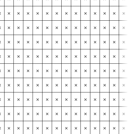
✕
✕
✕
✕
✕
✕
✕
✕
✕
✕
✕
✕
✕
✕
✕
✕
✕
✕
✕
✕
✕
✕
✕
✕
✕
✕
✕
✕
✕
✕
✕
✕
✕
✕
✕
✕
✕
✕
✕
✕
✕
✕
✕
✕
✕
✕
✕
✕
✕
✕
✕
✕
✕
✕
✕
✕
✕
✕
✕
✕
✕
✕
✕
✕
✕
✕
✕
✕
✕
✕
✕
✕
✕
✕
✕
✕
✕
✕
✕
✕
✕
✕
✕
✕
✕
✕
✕
✕
✕
✕
✕
✕
✕
✕
✕
✕
✕
✕
✕
✕
✕
✕
✕
✕
✕
✕
✕
✕
✕
✕
✕
✕
✕
✕
✕
✕
✕
✕
✕
✕
✕
✕
✕
✕
✕
✕