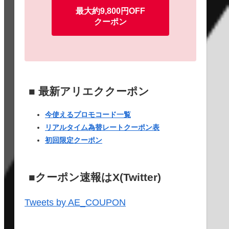
最大約9,800円OFF
クーポン
■ 最新アリエククーポン
今使えるプロモコード一覧
リアルタイム為替レートクーポン表
24
8/25
8/26
8/27
8/28
8/29
8/30
8/31
9/1
初回限定クーポン
✕
✕
✕
✕
✕
✕
✕
✕
✕
■クーポン速報はX(Twitter)
✕
✕
✕
✕
✕
✕
✕
✕
✕
Tweets by AE_COUPON
✕
✕
✕
✕
✕
✕
✕
✕
✕
✕
✕
✕
✕
✕
✕
✕
✕
✕