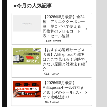
■今月の人気記事
✕
✕
✕
✕
✕
✕
✕
✕
✕
【2026年8月最新】全24
種「アリエククーポン一
✕
✕
✕
✕
✕
✕
✕
✕
✕
覧」即コピペで使える！
円換算のプロモコード
✕
✕
✕
✕
✕
✕
✕
✕
✕
表・セール速報
14305 views
✕
✕
✕
✕
✕
✕
✕
✕
✕
【おすすめ追跡サービス
３選】AliExpressの追跡
✕
✕
✕
✕
✕
✕
✕
✕
✕
はここで見れる！追跡で
きない原因と対処法も紹
✕
✕
✕
✕
✕
✕
✕
✕
✕
介
5141 views
✕
✕
✕
✕
✕
✕
✕
✕
✕
【2026年8月最新】
AliExpressセール時期ま
✕
✕
✕
✕
✕
✕
✕
✕
✕
とめ｜次のセールはい
つ？攻略法あり
3463 views
✕
✕
✕
✕
✕
✕
✕
✕
✕