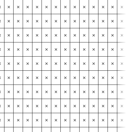
✕
✕
✕
✕
✕
✕
✕
✕
✕
✕
✕
✕
✕
✕
✕
✕
✕
✕
✕
✕
✕
✕
✕
✕
✕
✕
✕
✕
✕
✕
✕
✕
✕
✕
✕
✕
✕
✕
✕
✕
✕
✕
✕
✕
✕
✕
✕
✕
✕
✕
✕
✕
✕
✕
✕
✕
✕
✕
✕
✕
✕
✕
✕
✕
✕
✕
✕
✕
✕
✕
✕
✕
✕
✕
✕
✕
✕
✕
✕
✕
✕
✕
✕
✕
✕
✕
✕
✕
✕
✕
✕
✕
✕
✕
✕
✕
✕
✕
✕
✕
✕
✕
✕
✕
✕
✕
✕
✕
✕
✕
✕
✕
✕
✕
✕
✕
✕
✕
✕
✕
✕
✕
✕
✕
✕
✕