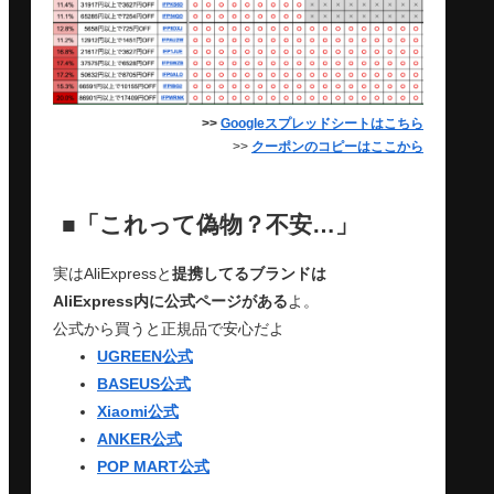
>>
Googleスプレッドシートはこちら
>>
クーポンのコピーはここから
■「これって偽物？不安…」
実はAliExpressと
提携してるブランドは
AliExpress内に公式ページがある
よ。
公式から買うと正規品で安心だよ
UGREEN公式
BASEUS公式
Xiaomi公式
ANKER公式
POP MART公式