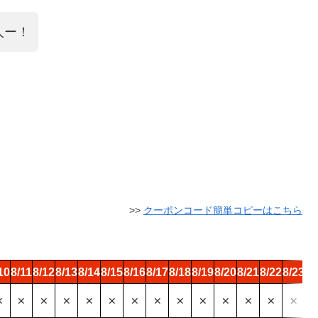
人ー！
>>
クーポンコード簡単コピーはこちら
10
8/11
8/12
8/13
8/14
8/15
8/16
8/17
8/18
8/19
8/20
8/21
8/22
8/23
8/
✕
✕
✕
✕
✕
✕
✕
✕
✕
✕
✕
✕
✕
✕