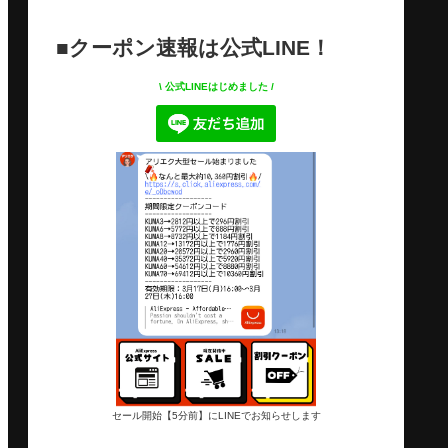
■クーポン速報は公式LINE！
\ 公式LINEはじめました /
セール開始【5分前】にLINEでお知らせします