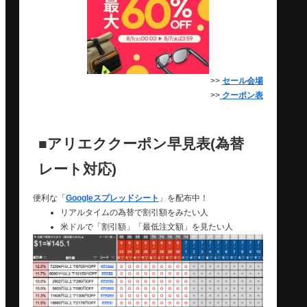
>>
セール会場
>>
クーポン表
■アリエククーポン早見表(為替
レート対応)
便利な「
Googleスプレッドシート
」を配布中！
リアルタイムの為替で割引額をみたい人
米ドルで「割引額」「最低注文額」を見たい人