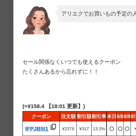
アリエクでお買いもの予定の
セール関係なくいつでも使えるクーポン
たくさんあるから忘れずに！！
(=¥158.4 【18:01 更新】)
クーポン
注文額
割引額
割引率
本日
8/8
8/9
8/
IFPJB5I1
¥2376
¥317
13.3%
⭕️
⭕️
⭕️