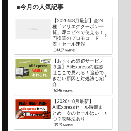
■今月の人気記事
✕
✕
✕
✕
✕
✕
✕
✕
✕
【2026年8月最新】全24
✕
✕
✕
✕
✕
✕
✕
✕
✕
種「アリエククーポン一
覧」即コピペで使える！
✕
✕
✕
✕
✕
✕
✕
✕
✕
円換算のプロモコード
表・セール速報
✕
✕
✕
✕
✕
✕
✕
✕
✕
14417 views
【おすすめ追跡サービス
✕
✕
✕
✕
✕
✕
✕
✕
✕
３選】AliExpressの追跡
はここで見れる！追跡で
✕
✕
✕
✕
✕
✕
✕
✕
✕
きない原因と対処法も紹
介
5246 views
✕
✕
✕
✕
✕
✕
✕
✕
✕
【2026年8月最新】
✕
✕
✕
✕
✕
✕
✕
✕
✕
AliExpressセール時期ま
とめ｜次のセールはい
つ？攻略法あり
✕
✕
✕
✕
✕
✕
✕
✕
✕
3515 views