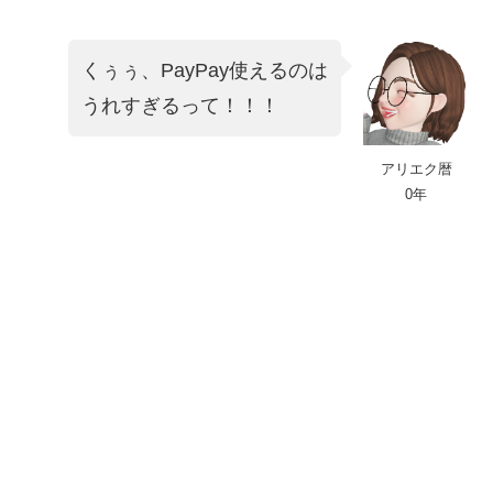
くぅぅ、PayPay使えるのは
うれすぎるって！！！
アリエク暦
0年