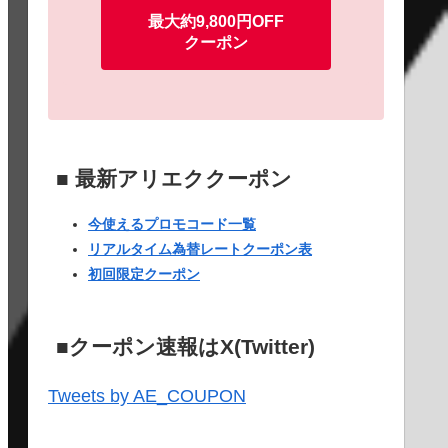
最大約9,800円OFF
クーポン
■ 最新アリエククーポン
今使えるプロモコード一覧
リアルタイム為替レートクーポン表
初回限定クーポン
■クーポン速報はX(Twitter)
24
8/25
8/26
8/27
8/28
8/29
8/30
8/31
9/1
Tweets by AE_COUPON
✕
✕
✕
✕
✕
✕
✕
✕
✕