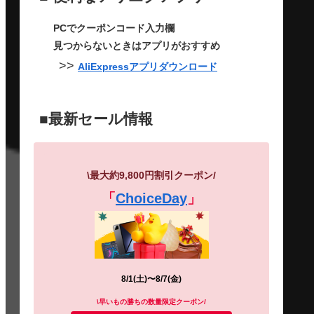
PCでクーポンコード入力欄
見つからないときはアプリがおすすめ
>>
AliExpressアプリダウンロード
■最新セール情報
\最大約9,800円割引
クーポン
/
「
ChoiceDay
」
8/1(土)〜8/7(金)
\早いもの勝ちの数量限定クーポン/