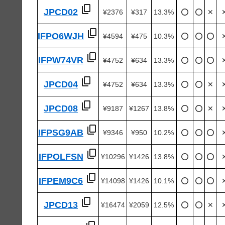
JPCD02
¥2376
¥317
13.3%
⭕️
⭕️
✕
IFPO6WJH
¥4594
¥475
10.3%
⭕️
⭕️
⭕️
IFPW74VR
¥4752
¥634
13.3%
⭕️
⭕️
⭕️
JPCD04
¥4752
¥634
13.3%
⭕️
⭕️
✕
JPCD08
¥9187
¥1267
13.8%
⭕️
⭕️
✕
IFPSG9AB
¥9346
¥950
10.2%
⭕️
⭕️
⭕️
IFPOLFSN
¥10296
¥1426
13.8%
⭕️
⭕️
⭕️
IFPEM9C6
¥14098
¥1426
10.1%
⭕️
⭕️
⭕️
JPCD13
¥16474
¥2059
12.5%
⭕️
⭕️
✕