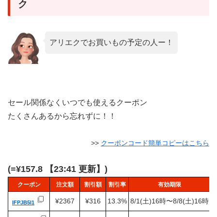
ク
アリエクでお買いもの予定の人ー！
セール関係なくいつでも使えるクーポン
たくさんあるから忘れずに！！
>>
クーポンコード簡単コピーはこちら
(=¥157.8 【23:41 更新】)
クーポン
注文額
割引額
割引率
有効期限
¥2367
¥316
13.3%
8/1(土)16時〜8/8(土)16時
IFPJB5I1