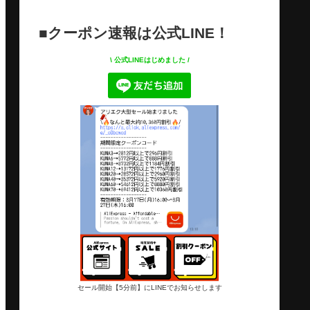
■クーポン速報は公式LINE！
\ 公式LINEはじめました /
セール開始【5分前】にLINEでお知らせします