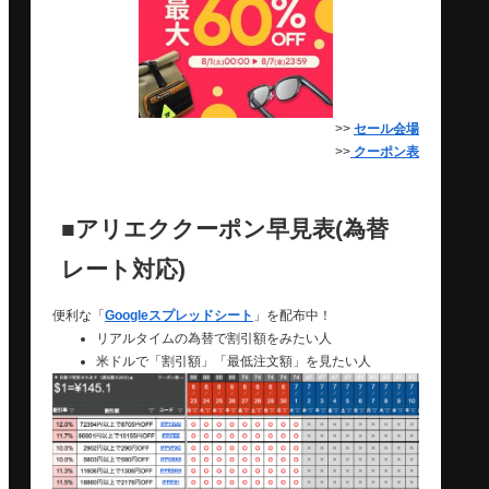
>>
セール会場
>>
クーポン表
■アリエククーポン早見表(為替
レート対応)
便利な「
Googleスプレッドシート
」を配布中！
リアルタイムの為替で割引額をみたい人
米ドルで「割引額」「最低注文額」を見たい人