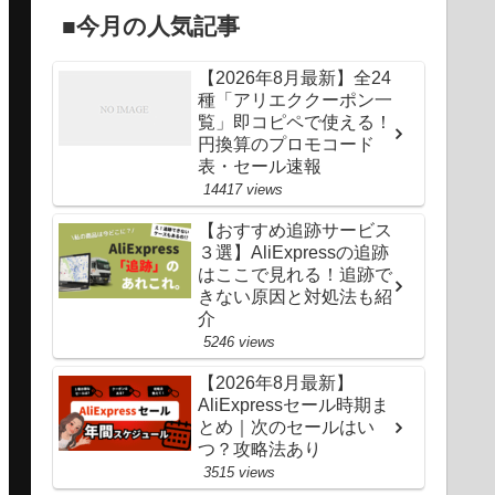
■今月の人気記事
【2026年8月最新】全24
種「アリエククーポン一
覧」即コピペで使える！
円換算のプロモコード
表・セール速報
14417 views
【おすすめ追跡サービス
３選】AliExpressの追跡
はここで見れる！追跡で
きない原因と対処法も紹
介
5246 views
【2026年8月最新】
AliExpressセール時期ま
とめ｜次のセールはい
つ？攻略法あり
3515 views