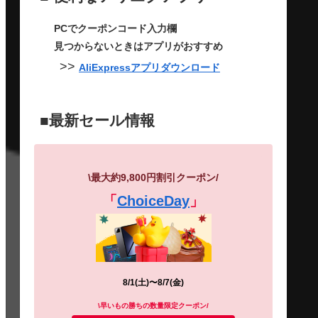
PCでクーポンコード入力欄
見つからないときはアプリがおすすめ
>>
AliExpressアプリダウンロード
■最新セール情報
\最大約9,800円割引
クーポン
/
「
ChoiceDay
」
8/1(土)〜8/7(金)
\早いもの勝ちの数量限定クーポン/