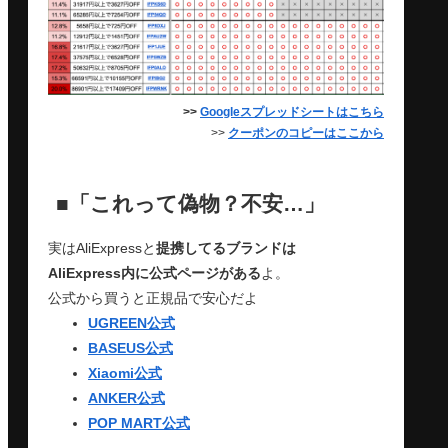
>>
Googleスプレッドシートはこちら
>>
クーポンのコピーはここから
■「これって偽物？不安…」
実はAliExpressと
提携してるブランドは
AliExpress内に公式ページがある
よ。
公式から買うと正規品で安心だよ
UGREEN公式
BASEUS公式
Xiaomi公式
ANKER公式
POP MART公式