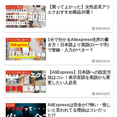
【買ってよかった】女性必見アリ
トレンド商品
エクおすすめ商品30選！
2022.04.13
1分で分かるAliexpress住所の書
アリエク初心者ナビ
き方！日本語より英語(ローマ字)
で登録・入力がベター？
2022.04.12
【AliExpress】日本語への設定方
アリエク初心者ナビ
法はコレ！表示言語を英語から変
更したい人必見
2022.04.07
AliExpressは安全か!?怖い・怪し
豆知識
いと言われてる理由はコレだっ
た!?