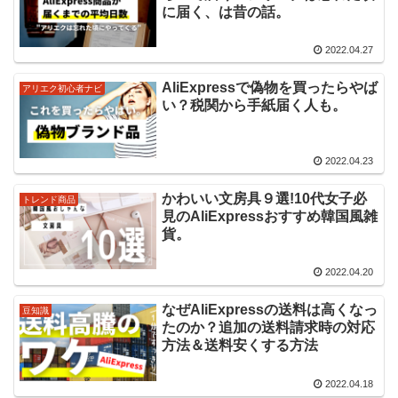
に届く、は昔の話。
2022.04.27
AliExpressで偽物を買ったらやば
アリエク初心者ナビ
い？税関から手紙届く人も。
2022.04.23
かわいい文房具９選!10代女子必
トレンド商品
見のAliExpressおすすめ韓国風雑
貨。
2022.04.20
なぜAliExpressの送料は高くなっ
豆知識
たのか？追加の送料請求時の対応
方法＆送料安くする方法
2022.04.18