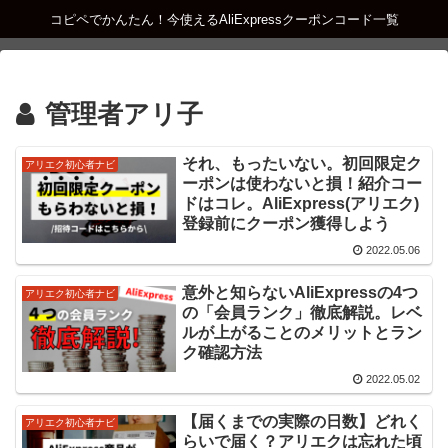
コピペでかんたん！今使えるAliExpressクーポンコード一覧
管理者アリ子
それ、もったいない。初回限定ク
アリエク初心者ナビ
ーポンは使わないと損！紹介コー
ドはコレ。AliExpress(アリエク)
登録前にクーポン獲得しよう
2022.05.06
意外と知らないAliExpressの4つ
アリエク初心者ナビ
の「会員ランク」徹底解説。レベ
ルが上がることのメリットとラン
ク確認方法
2022.05.02
【届くまでの実際の日数】どれく
アリエク初心者ナビ
らいで届く？アリエクは忘れた頃