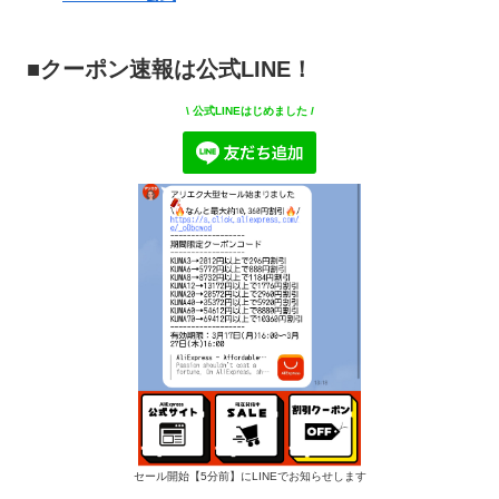
■クーポン速報は公式LINE！
\ 公式LINEはじめました /
セール開始【5分前】にLINEでお知らせします