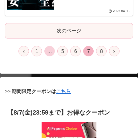
2022.04.05
次のページ
前
次
1
…
5
6
7
8
へ
へ
>>
期間限定クーポンは
こちら
【8/7(金)23:59まで】お得なクーポン