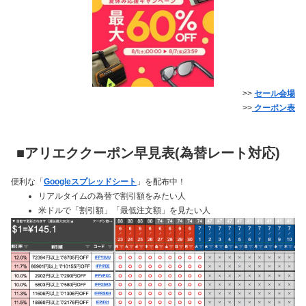
>>
セール会場
>>
クーポン表
■アリエククーポン早見表(為替レート対応)
便利な「
Googleスプレッドシート
」を配布中！
リアルタイムの為替で割引額をみたい人
米ドルで「割引額」「最低注文額」を見たい人