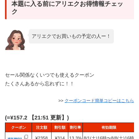
本題に入る前にアリエクお得情報チェッ
ク
アリエクでお買いもの予定の人ー！
セール関係なくいつでも使えるクーポン
たくさんあるから忘れずに！！
>>
クーポンコード簡単コピーはこちら
(=¥157.2 【21:51 更新】)
クーポン
注文額
割引額
割引率
有効期限
¥2358
¥314
13.3%
8/1(土)16時〜8/8(土)16時
IFPJB5I1