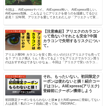
今回は... AliExpressヤバイ。 AliExpress怖い。 AliExpress怪しい。
AliExpress危険。 こんなようにアリエクを使うのを躊躇してるひと
必見！ 12年間、アリエクを愛してきたわたしが「アリエクって実際
ど...
【注意喚起】アリエクのカラコン
アリエク初心者ナビ
って危ない?それとも安全?中国
カラコンで失明するリスクについ
て。
アリエク暦0年 カラコンを安く買いたいのだけどアリエクでも売って
る？ アリエク廃人 うん！売ってるよ！でもアリエクでカラコン買う
のはおすすめはできないかなぁ... 今回は「アリエクで安いカラコン
ないかな」って考えてるひと必見！ アリエクは中...
それ、もったいない。初回限定ク
アリエク初心者ナビ
ーポンは使わないと損！紹介コー
ドはコレ。AliExpress(アリエク)
登録前にクーポン獲得しよう
初回限定クーポンをもらわないと損★まだAliExpressに登録してない
人は必見！私のコード自由に使ってね「INID3RAC」