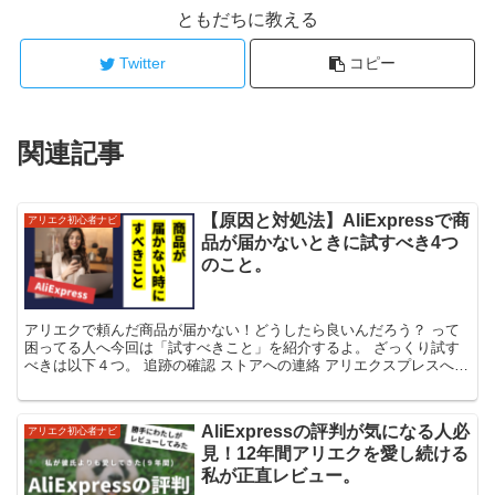
ともだちに教える
Twitter
コピー
関連記事
【原因と対処法】AliExpressで商
アリエク初心者ナビ
品が届かないときに試すべき4つ
のこと。
アリエクで頼んだ商品が届かない！どうしたら良いんだろう？ って
困ってる人へ今回は「試すべきこと」を紹介するよ。 ざっくり試す
べきは以下４つ。 追跡の確認 ストアへの連絡 アリエクスプレスへの
連絡 返金申請 この記事を読めばいますぐやるべきこ...
AliExpressの評判が気になる人必
アリエク初心者ナビ
見！12年間アリエクを愛し続ける
私が正直レビュー。