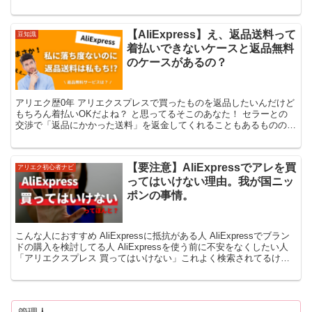
【AliExpress】え、返品送料って
豆知識
着払いできないケースと返品無料
のケースがあるの？
アリエク歴0年 アリエクスプレスで買ったものを返品したいんだけど
もちろん着払いOKだよね？ と思ってるそこのあなた！ セラーとの
交渉で「返品にかかった送料」を返金してくれることもあるものの
基本的にAliExpressでの返品送料は購入者負...
【要注意】AliExpressでアレを買
アリエク初心者ナビ
ってはいけない理由。我が国ニッ
ポンの事情。
こんな人におすすめ AliExpressに抵抗がある人 AliExpressでブラン
ドの購入を検討してる人 AliExpressを使う前に不安をなくしたい人
「アリエクスプレス 買ってはいけない」これよく検索されてるけ
ど、アリエクって危...
管理人