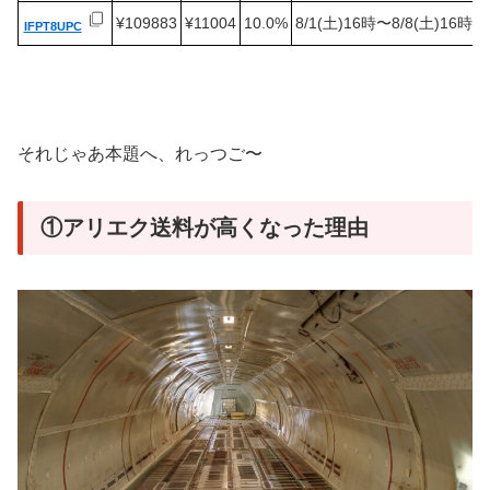
¥109883
¥11004
10.0%
8/1(土)16時〜8/8(土)16時
IFPT8UPC
それじゃあ本題へ、れっつご〜
①アリエク送料が高くなった理由