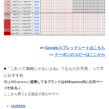
>>
Googleスプレッドシートはこちら
>>
クーポンのコピーはここから
■「これって偽物じゃないよね…？なんだか不安」って方
におすすめ
実はAliExpressと
提携してるブランドは
AliExpress内に公式ペー
ジがある
よ。
ここから買うと正規品で安心やで〜↓
UGREEN